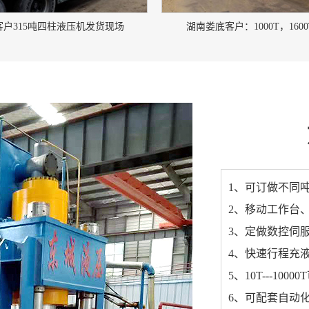
客户315吨四柱液压机发货现场
湖南娄底客户：1000T，160
1、可订做不同
2、移动工作台
3、定做数控伺
4、快速行程充
5、10T---10
6、可配套自动