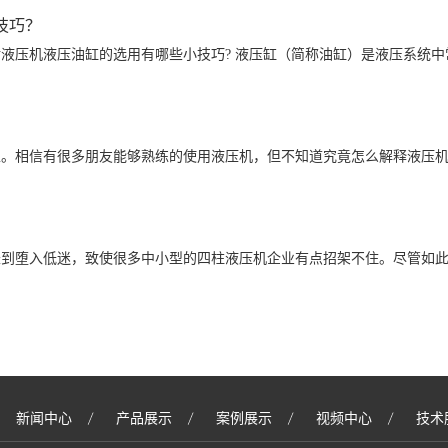
技巧？
液压机液压油缸的选用有哪些小技巧? 液压缸（简称油缸）是液压系统
生。相信有很多朋友能够熟练的使用液压机，但不知道究竟怎么解释液压
长到堕入低迷，致使很多中小型的四柱液压机企业有点招架不住。尽管如
新闻中心
产品展示
案例展示
视频中心
技术