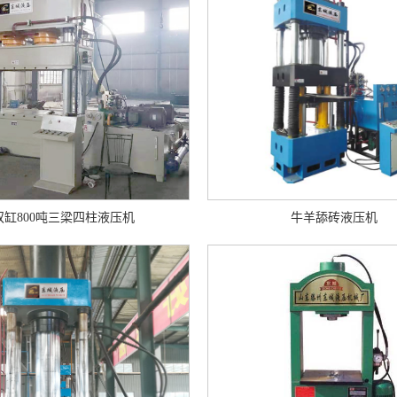
双缸800吨三梁四柱液压机
牛羊舔砖液压机