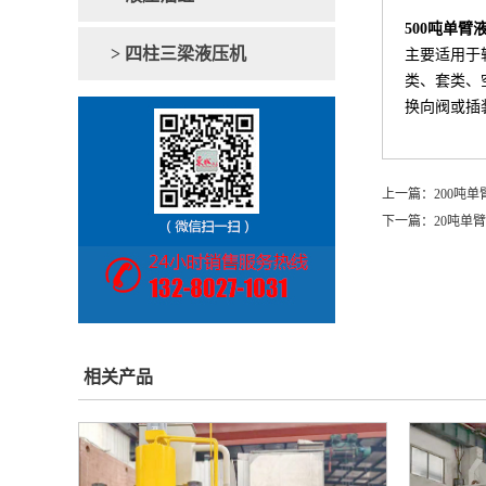
500吨单臂
> 四柱三梁液压机
主要适用于
类、套类、
换向阀或插
上一篇：
200吨
下一篇：
20吨单
相关产品