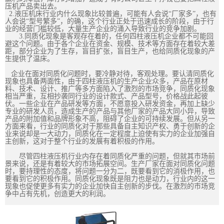
压机产品卖出去。
2.液压机床行业内什么现象比较普遍，可能有人会说“厂家多”，也有
人会说“型号繁多”，的确，这个行业正处于迅速成长的阶段，由于行
业的经营门槛较低，大量生产企业的涌入导致行业的竞争加剧。
3.同质化现象是客观存在着的，任何四柱液压机企业都不可能回
避这个问题。由于各个企业在资金、规模、技术等方面存在着较大差
距，部分企业为了生存，盲目扩张，盲目生产，也给同质化现象的产
生提供了温床。
企业在面对同质化问题时，要冷静对待，客观处理。要认清同质化
现象也具备两面性，由于四柱液压机的生产企业众多，产品在原材
料、技术、设计、推广等多方面陷入了激烈的市场竞争，同质化现象
相当严重，互相抄袭同行业的设计款式、产品型号，价格战此起彼
伏。一些企业在产品研发等方面，不愿意投入研发资金，再加上缺少
专业的研发人员，造成生产的产品与其他厂家的产品大同小异，导致
产品的附加值和品牌形象不高，阻碍了企业的可持续发展。但从另一
方面来看，行业的同质化对于那些具备自主知识产权、勇于创新的企
业来说却是一大动力，同质化在一定程度上迫使有实力的企业加强自
主创新，这对于整个行业的发展有着积极的作用。
尽管四柱液压机行业内存在着同质化严重的问题，但就其市场前
景来说，还是有着较大的市场拓展空间。生产厂家在面对同质化问题
时，要持理性的态度，将问题一分为二，既要看到它的消极作用，也
要看到它的积极作用。同质化现象既是阻力也是动力，行业内的这一
现象也促使更多有实力的企业加快自主创新的步伐。在激烈的市场竞
争中占有先机，创造更大的利润。