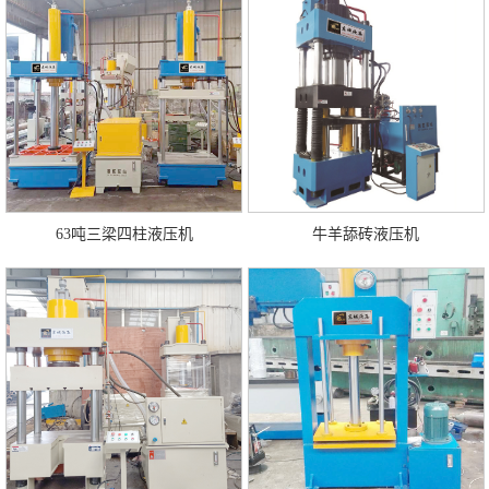
63吨三梁四柱液压机
牛羊舔砖液压机