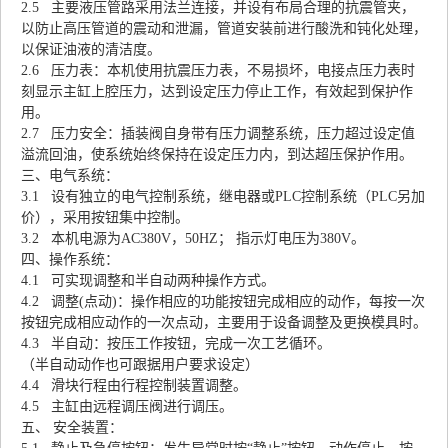
2.5 主要液压管路采用法兰连接，并设有布局合理的抗震管夹，
以防止高压管道的震动和泄漏，管道安装前进行酸洗和钝化处理，
以保证油液的清洁度。
2.6 压力表：本机使用抗震压力表，不易损坏，电接点压力表时
刻显示主缸上腔压力，达到设定压力停止工作，有效起到保护作
用。
2.7 压力安全：插装阀自身带有压力调整系统，压力超过设定值
溢流回油，使系统始终保持在设定压力内，到达超压保护作用。
三、电气系统：
3.1 设有独立的电气控制系统，继电器或PLC控制系统（PLC另加
价），采用按钮集中控制。
3.2 本机电源为AC380V，50HZ； 指示灯电压为380V。
四、操作系统：
4.1 可实现调整和半自动两种操作方式。
4.2 调整(点动)：操作相应的功能按钮完成相应的动作，每按一次
按钮完成相应动作的一次点动，主要用于设备调整及更换模具时。
4.3 半自动：按压工作按钮，完成一次工艺循环。
（半自动动作也可跟据用户要求设定）
4.4 滑块行程由行程控制装置调整。
4.5 主缸由远程调压阀进行调压。
五、 安全装置：