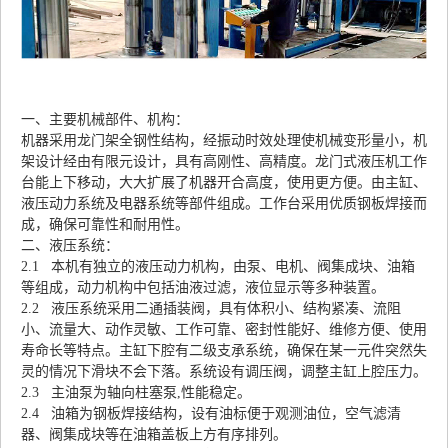
一、主要机械部件、机构：
机器采用龙门架全钢性结构，经振动时效处理使机械变形量小，机
架设计经由有限元设计，具有高刚性、高精度。龙门式液压机工作
台能上下移动，大大扩展了机器开合高度，使用更方便。由主缸、
液压动力系统及电器系统等部件组成。工作台采用优质钢板焊接而
成，确保可靠性和耐用性。
二、液压系统：
2.1 本机有独立的液压动力机构，由泵、电机、阀集成块、油箱
等组成，动力机构中包括油液过滤，液位显示等多种装置。
2.2 液压系统采用二通插装阀，具有体积小、结构紧凑、流阻
小、流量大、动作灵敏、工作可靠、密封性能好、维修方便、使用
寿命长等特点。主缸下腔有二级支承系统，确保在某一元件突然失
灵的情况下滑块不会下落。系统设有调压阀，调整主缸上腔压力。
2.3 主油泵为轴向柱塞泵,性能稳定。
2.4 油箱为钢板焊接结构，设有油标便于观测油位，空气滤清
器、阀集成块等在油箱盖板上方有序排列。