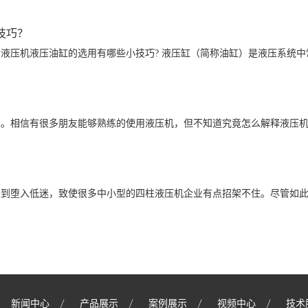
技巧？
液压机液压油缸的选用有哪些小技巧? 液压缸（简称油缸）是液压系统
生。相信有很多朋友能够熟练的使用液压机，但不知道究竟怎么解释液压
长到堕入低迷，致使很多中小型的四柱液压机企业有点招架不住。尽管如
新闻中心
产品展示
案例展示
视频中心
技术