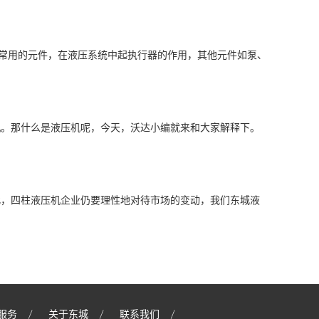
中常用的元件，在液压系统中起执行器的作用，其他元件如泵、
机。那什么是液压机呢，今天，沃达小编就来和大家解释下。
此，四柱液压机企业仍要理性地对待市场的变动，我们东城液
服务
关于东城
联系我们