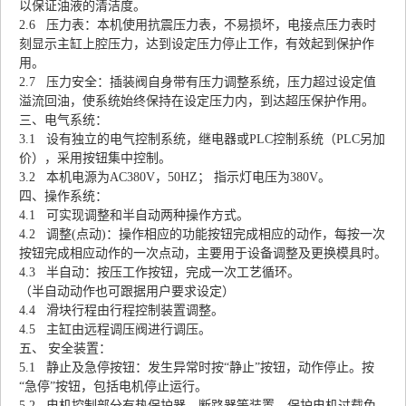
以保证油液的清洁度。
2.6 压力表：本机使用抗震压力表，不易损坏，电接点压力表时
刻显示主缸上腔压力，达到设定压力停止工作，有效起到保护作
用。
2.7 压力安全：插装阀自身带有压力调整系统，压力超过设定值
溢流回油，使系统始终保持在设定压力内，到达超压保护作用。
三、电气系统：
3.1 设有独立的电气控制系统，继电器或PLC控制系统（PLC另加
价），采用按钮集中控制。
3.2 本机电源为AC380V，50HZ； 指示灯电压为380V。
四、操作系统：
4.1 可实现调整和半自动两种操作方式。
4.2 调整(点动)：操作相应的功能按钮完成相应的动作，每按一次
按钮完成相应动作的一次点动，主要用于设备调整及更换模具时。
4.3 半自动：按压工作按钮，完成一次工艺循环。
（半自动动作也可跟据用户要求设定）
4.4 滑块行程由行程控制装置调整。
4.5 主缸由远程调压阀进行调压。
五、 安全装置：
5.1 静止及急停按钮：发生异常时按“静止”按钮，动作停止。按
“急停”按钮，包括电机停止运行。
5.2 电机控制部分有热保护器、断路器等装置，保护电机过载免