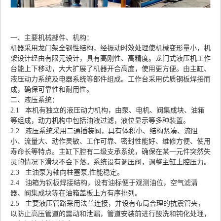
一、主要机械部件、机构：
机器采用龙门架全钢性结构，经振动时效处理使机械变形量小，机
架设计经由有限元设计，具有高刚性、高精度。龙门式液压机工作
台能上下移动，大大扩展了机器开合高度，使用更方便。由主缸、
液压动力系统及电器系统等部件组成。工作台采用优质钢板焊接而
成，确保可靠性和耐用性。
二、液压系统：
2.1 本机有独立的液压动力机构，由泵、电机、阀集成块、油箱
等组成，动力机构中包括油液过滤，液位显示等多种装置。
2.2 液压系统采用二通插装阀，具有体积小、结构紧凑、流阻
小、流量大、动作灵敏、工作可靠、密封性能好、维修方便、使用
寿命长等特点。主缸下腔有二级支承系统，确保在某一元件突然失
灵的情况下滑块不会下落。系统设有调压阀，调整主缸上腔压力。
2.3 主油泵为轴向柱塞泵,性能稳定。
2.4 油箱为钢板焊接结构，设有油标便于观测油位，空气滤清
器、阀集成块等在油箱盖板上方有序排列。
2.5 主要液压管路采用法兰连接，并设有布局合理的抗震管夹，
以防止高压管道的震动和泄漏，管道安装前进行酸洗和钝化处理，